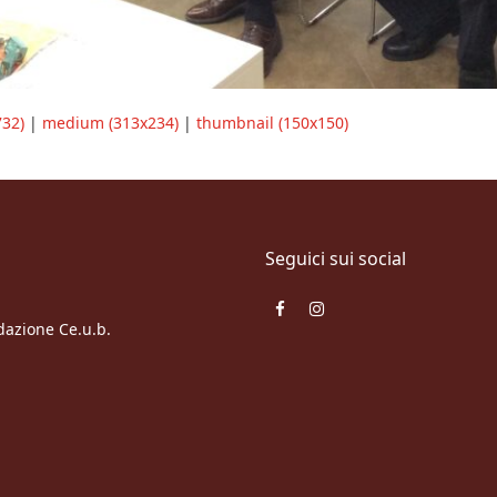
732)
|
medium (313x234)
|
thumbnail (150x150)
Seguici sui social
Facebook
Instagram
ndazione Ce.u.b.