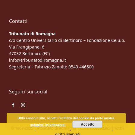
Contatti
Tribunato di Romagna
c/o Centro Universitario di Bertinoro – Fondazione Ce.u.b.
Via Frangipane, 6
47032 Bertinoro (FC)
info@tribunatodiromagna.it
Segreteria – Fabrizio Zanotti: 0543 446500
Seguici sui social
Facebook
Instagram
Utilizzando il sito, accetti l'utilizzo dei cookie da parte nostra.
Accetto
maggiori informazioni
© 1967-2025 |
Tribunato di Romagna
| C.F. 81008390395 | Tutti i
diritti riservati